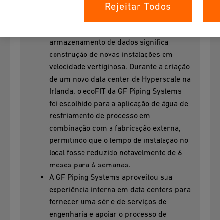
essenciais quando se trata da criação de
Rejeitar Todos
data centers, onde a demanda em
crescimento exponencial por
armazenamento de dados significa
construção de novas instalações em
velocidade vertiginosa. Durante a criação
de um novo data center de Hyperscale na
Irlanda, o ecoFIT da GF Piping Systems
foi escolhido para a aplicação de água de
resfriamento de processo em
combinação com a fabricação externa,
permitindo que o tempo de instalação no
local fosse reduzido notavelmente de 6
meses para 6 semanas.
A GF Piping Systems aproveitou sua
experiência interna em data centers para
fornecer uma série de serviços de
engenharia e apoiar o processo de