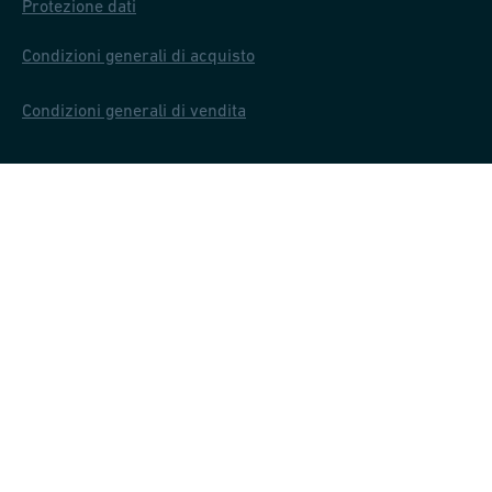
Protezione dati
Condizioni generali di acquisto
Condizioni generali di vendita
Contattaci
Contattaci
Impressum
P.IVA 00814600151